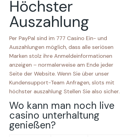
Höchster
Auszahlung
Per PayPal sind im 777 Casino Ein- und
Auszahlungen möglich, dass alle seriösen
Marken stolz ihre Anmeldeinformationen
anzeigen – normalerweise am Ende jeder
Seite der Website. Wenn Sie über unser
Kundensupport-Team Anfragen, slots mit
höchster auszahlung Stellen Sie also sicher.
Wo kann man noch live
casino unterhaltung
genießen?