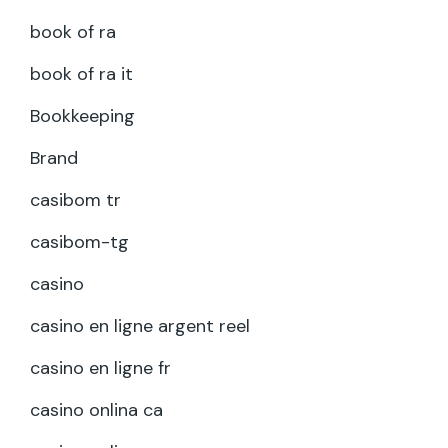
book of ra
book of ra it
Bookkeeping
Brand
casibom tr
casibom-tg
casino
casino en ligne argent reel
casino en ligne fr
casino onlina ca