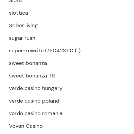
Slots`
slottica
Sober living
sugar rush
super-rewrite.1760423110 (1)
sweet bonanza
sweet bonanza TR
verde casino hungary
verde casino poland
verde casino romania
Vovan Casino