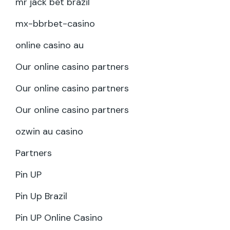
mr jack bet brazil
mx-bbrbet-casino
online casino au
Our online casino partners
Our online casino partners
Our online casino partners
ozwin au casino
Partners
Pin UP
Pin Up Brazil
Pin UP Online Casino