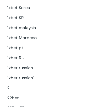
1xbet Korea
1xbet KR
1xbet malaysia
1xbet Morocco
1xbet pt
1xbet RU
1xbet russian
1xbet russian1
2
22bet