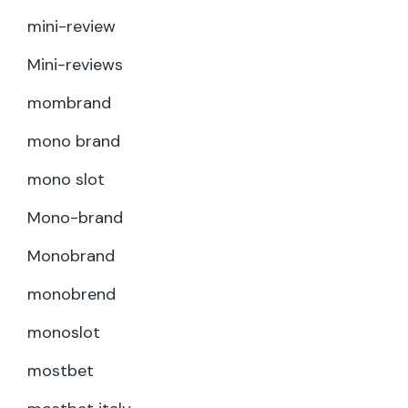
mini-review
Mini-reviews
mombrand
mono brand
mono slot
Mono-brand
Monobrand
monobrend
monoslot
mostbet