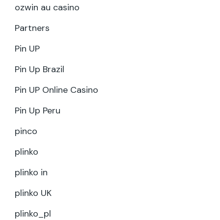
ozwin au casino
Partners
Pin UP
Pin Up Brazil
Pin UP Online Casino
Pin Up Peru
pinco
plinko
plinko in
plinko UK
plinko_pl