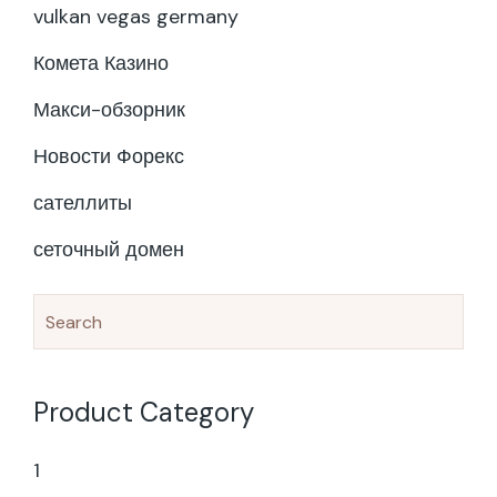
vulkan vegas germany
Комета Казино
Макси-обзорник
Новости Форекс
сателлиты
сеточный домен
Product Category
1