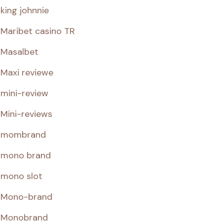
king johnnie
Maribet casino TR
Masalbet
Maxi reviewe
mini-review
Mini-reviews
mombrand
mono brand
mono slot
Mono-brand
Monobrand