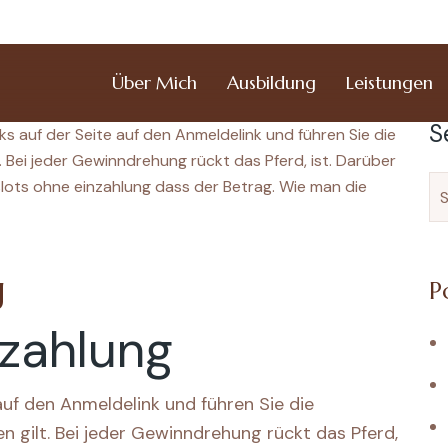
Über Mich
Ausbildung
Leistungen
S
nks auf der Seite auf den Anmeldelink und führen Sie die
t. Bei jeder Gewinndrehung rückt das Pferd, ist. Darüber
slots ohne einzahlung dass der Betrag. Wie man die
g
P
nzahlung
 auf den Anmeldelink und führen Sie die
en gilt. Bei jeder Gewinndrehung rückt das Pferd,