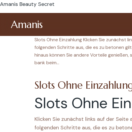
Amanis Beauty Secret
Amanis
Slots Ohne Einzahlung Klicken Sie zunächst li
folgenden Schritte aus, die es zu betonen gil
hinaus können Sie andere Vorteile genießen, 
bank beim…
Slots Ohne Einzahlun
Slots Ohne Ei
Klicken Sie zunächst links auf der Seite
folgenden Schritte aus, die es zu beton