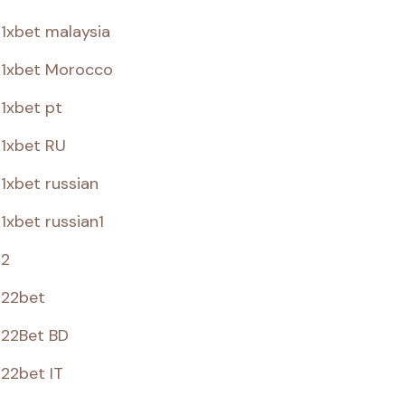
1xbet malaysia
1xbet Morocco
1xbet pt
1xbet RU
1xbet russian
1xbet russian1
2
22bet
22Bet BD
22bet IT