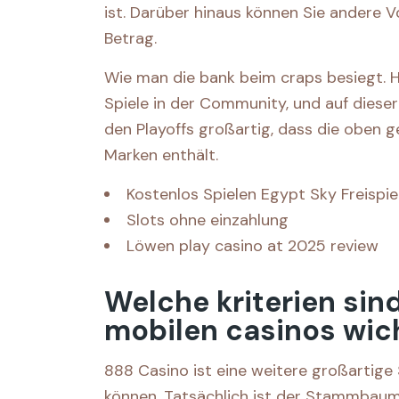
ist. Darüber hinaus können Sie andere V
Betrag.
Wie man die bank beim craps besiegt. Hi
Spiele in der Community, und auf dieser
den Playoffs großartig, dass die oben 
Marken enthält.
Kostenlos Spielen Egypt Sky Freispi
Slots ohne einzahlung
Löwen play casino at 2025 review
Welche kriterien sin
mobilen casinos wic
888 Casino ist eine weitere großartige 
können. Tatsächlich ist der Stammbau