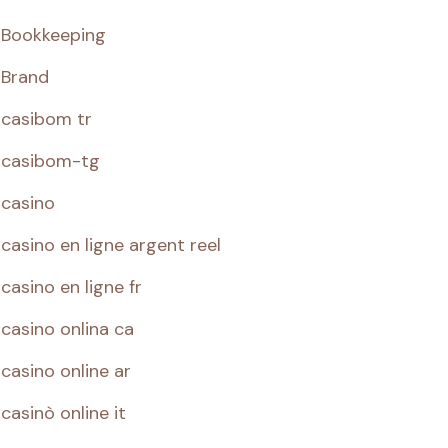
Bookkeeping
Brand
casibom tr
casibom-tg
casino
casino en ligne argent reel
casino en ligne fr
casino onlina ca
casino online ar
casinò online it