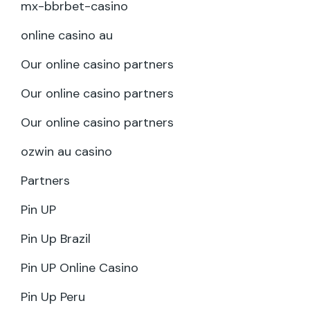
mx-bbrbet-casino
online casino au
Our online casino partners
Our online casino partners
Our online casino partners
ozwin au casino
Partners
Pin UP
Pin Up Brazil
Pin UP Online Casino
Pin Up Peru