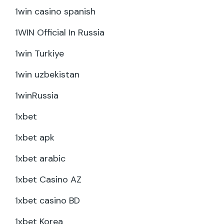
1win casino spanish
1WIN Official In Russia
1win Turkiye
1win uzbekistan
1winRussia
1xbet
1xbet apk
1xbet arabic
1xbet Casino AZ
1xbet casino BD
1xbet Korea