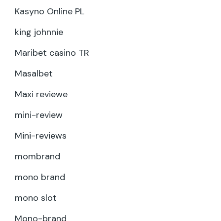
Kasyno Online PL
king johnnie
Maribet casino TR
Masalbet
Maxi reviewe
mini-review
Mini-reviews
mombrand
mono brand
mono slot
Mono-brand