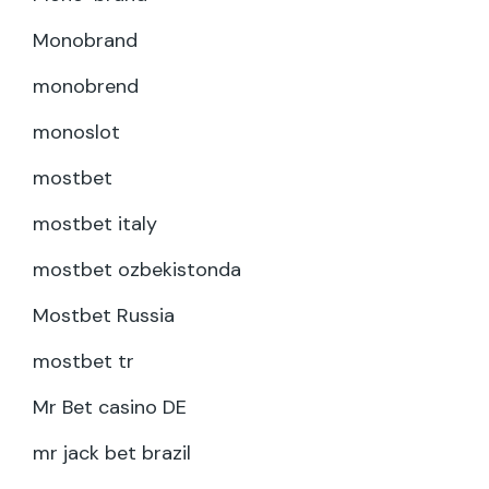
Monobrand
monobrend
monoslot
mostbet
mostbet italy
mostbet ozbekistonda
Mostbet Russia
mostbet tr
Mr Bet casino DE
mr jack bet brazil