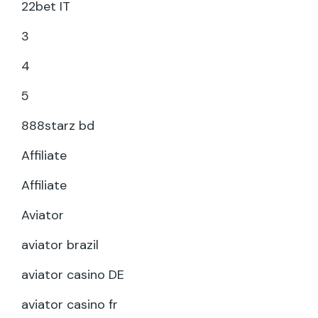
22bet IT
3
4
5
888starz bd
Affiliate
Affiliate
Aviator
aviator brazil
aviator casino DE
aviator casino fr