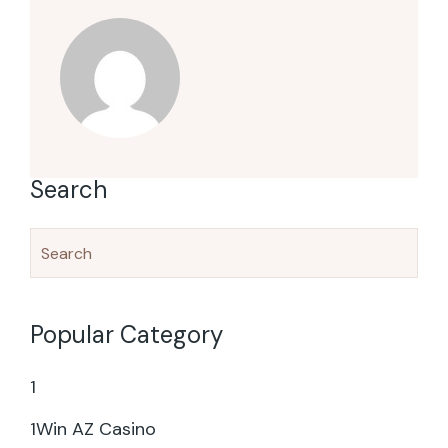
Search
Popular Category
1
1Win AZ Casino