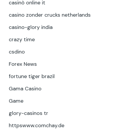
casinò online it
casino zonder crucks netherlands
casino-glory india
crazy time
csdino
Forex News
fortune tiger brazil
Gama Casino
Game
glory-casinos tr
httpswww.comchay.de