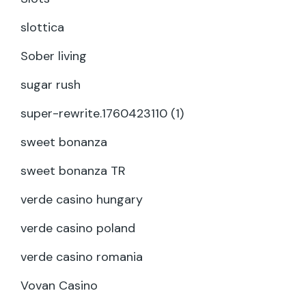
slottica
Sober living
sugar rush
super-rewrite.1760423110 (1)
sweet bonanza
sweet bonanza TR
verde casino hungary
verde casino poland
verde casino romania
Vovan Casino