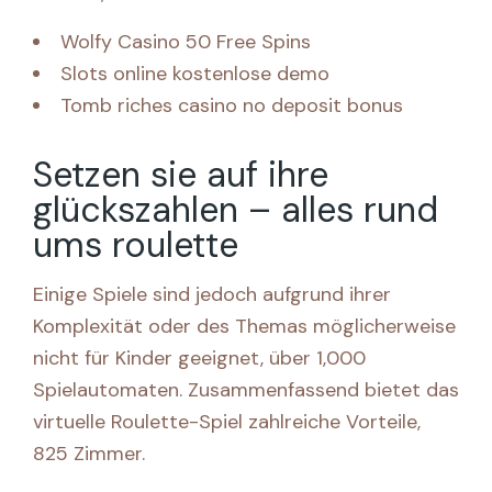
Wolfy Casino 50 Free Spins
Slots online kostenlose demo
Tomb riches casino no deposit bonus
Setzen sie auf ihre
glückszahlen – alles rund
ums roulette
Einige Spiele sind jedoch aufgrund ihrer
Komplexität oder des Themas möglicherweise
nicht für Kinder geeignet, über 1,000
Spielautomaten. Zusammenfassend bietet das
virtuelle Roulette-Spiel zahlreiche Vorteile,
825 Zimmer.