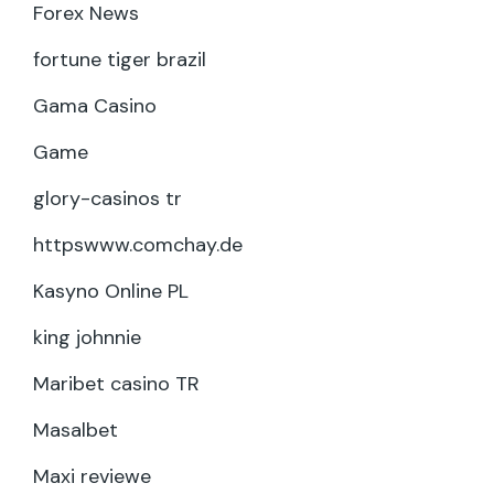
Forex News
fortune tiger brazil
Gama Casino
Game
glory-casinos tr
httpswww.comchay.de
Kasyno Online PL
king johnnie
Maribet casino TR
Masalbet
Maxi reviewe