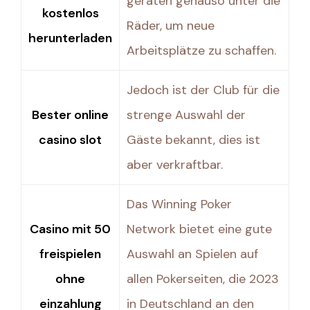
geraten genauso unter die
kostenlos
Räder, um neue
herunterladen
Arbeitsplätze zu schaffen.
Jedoch ist der Club für die
Bester online
strenge Auswahl der
casino slot
Gäste bekannt, dies ist
aber verkraftbar.
Das Winning Poker
Casino mit 50
Network bietet eine gute
freispielen
Auswahl an Spielen auf
ohne
allen Pokerseiten, die 2023
einzahlung
in Deutschland an den