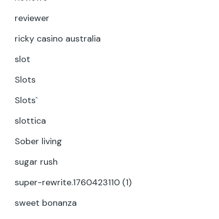
reviewer
ricky casino australia
slot
Slots
Slots`
slottica
Sober living
sugar rush
super-rewrite.1760423110 (1)
sweet bonanza