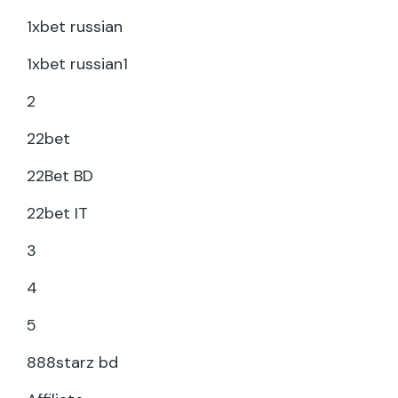
1xbet russian
1xbet russian1
2
22bet
22Bet BD
22bet IT
3
4
5
888starz bd