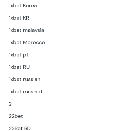
1xbet Korea
1xbet KR
1xbet malaysia
1xbet Morocco
1xbet pt
1xbet RU
1xbet russian
1xbet russian1
2
22bet
22Bet BD