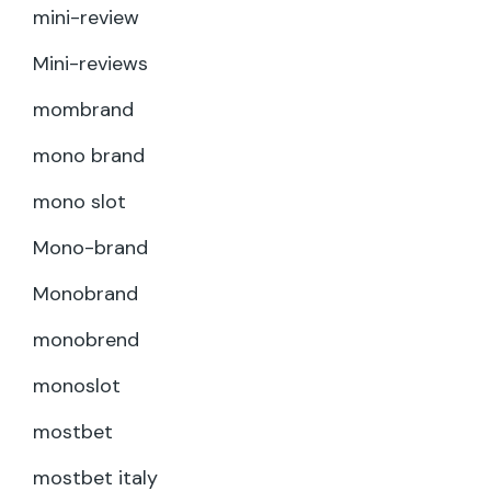
mini-review
Mini-reviews
mombrand
mono brand
mono slot
Mono-brand
Monobrand
monobrend
monoslot
mostbet
mostbet italy