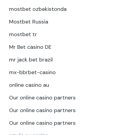
mostbet ozbekistonda
Mostbet Russia
mostbet tr
Mr Bet casino DE
mr jack bet brazil
mx-bbrbet-casino
online casino au
Our online casino partners
Our online casino partners
Our online casino partners