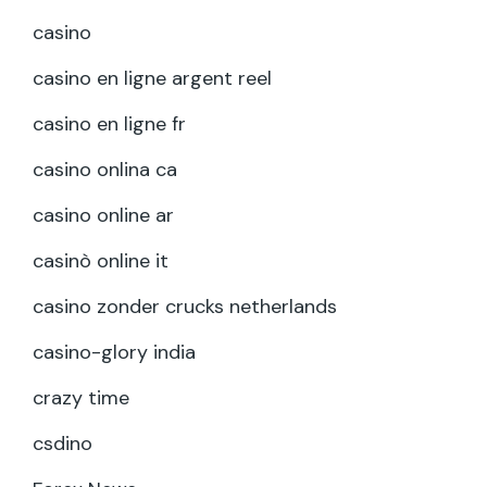
casino
casino en ligne argent reel
casino en ligne fr
casino onlina ca
casino online ar
casinò online it
casino zonder crucks netherlands
casino-glory india
crazy time
csdino