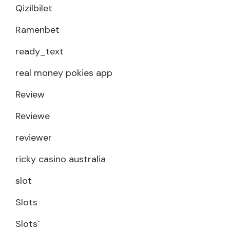
Qizilbilet
Ramenbet
ready_text
real money pokies app
Review
Reviewe
reviewer
ricky casino australia
slot
Slots
Slots`