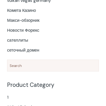
vulkan vegas germany
Комета Казино
Макси-обзорник
Новости Форекс
сателлиты
сеточный домен
Product Category
1