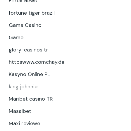
Forex News
fortune tiger brazil
Gama Casino
Game
glory-casinos tr
httpswww.comchay.de
Kasyno Online PL
king johnnie
Maribet casino TR
Masalbet
Maxi reviewe