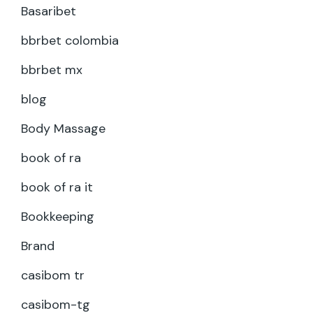
Basaribet
bbrbet colombia
bbrbet mx
blog
Body Massage
book of ra
book of ra it
Bookkeeping
Brand
casibom tr
casibom-tg