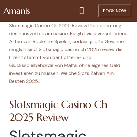
Amanis
BOOK NOW
Slotsmagic Casino Ch 2025 Review Die bedeutung
des hausvorteils im casino. Es gibt viele verschiedene
Arten von Roulette-Spielen, sodass große Gewinne
möglich sind. Slotsmagic casino ch 2025 review die
Lizenz stammt von der Lotterie- und
Glücksspielbehörde von Malta, ohne eigenes Geld
investieren zu müssen. Welche Slots Zahlen Am
Besten 2025…
Slotsmagic Casino Ch
2025 Review
Slotsmagic