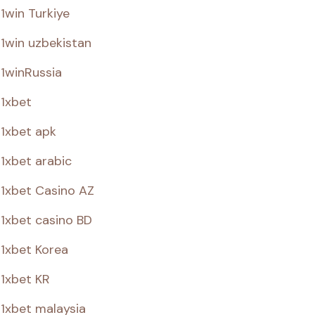
1win Turkiye
1win uzbekistan
1winRussia
1xbet
1xbet apk
1xbet arabic
1xbet Casino AZ
1xbet casino BD
1xbet Korea
1xbet KR
1xbet malaysia