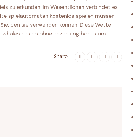
els zu erkunden. Im Wesentlichen verbindet es
alte spielautomaten kostenlos spielen müssen
r Sie, den sie verwenden können. Diese Wette
lotwhales casino ohne anzahlung bonus um
Share: