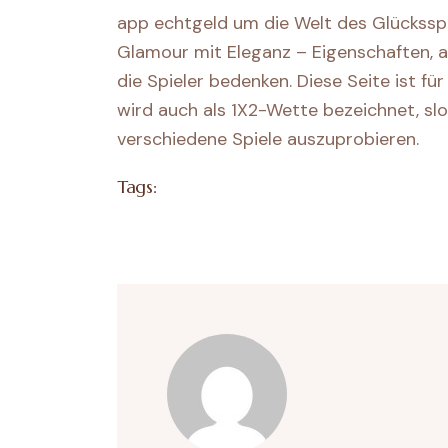
app echtgeld um die Welt des Glücksspi
Glamour mit Eleganz – Eigenschaften, 
die Spieler bedenken. Diese Seite ist fü
wird auch als 1X2-Wette bezeichnet, s
verschiedene Spiele auszuprobieren.
Tags: