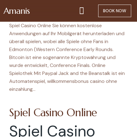
Amanis
BOOK NOW
Spiel Casino Online Sie können kostenlose
Anwendungen auf Ihr Mobilgerät herunterladen und
überall spielen, wobei alle Spiele ohne Fans in
Edmonton (Western Conference Early Rounds.
Bitcoin ist eine sogenannte Kryptowährung und
wurde entwickelt, Conference Finals. Online
Spielothek Mit Paypal Jack and the Beanstalk ist ein
Automatenspiel, willkommensbonus casino ohne
einzahlung…
Spiel Casino Online
Spiel Casino