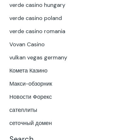
verde casino hungary
verde casino poland
verde casino romania
Vovan Casino
vulkan vegas germany
Комета Казино
Макси-обзорник
Новости Форекс
сателлиты
сеточный домен
Search