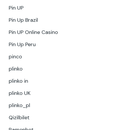
Pin UP
Pin Up Brazil
Pin UP Online Casino
Pin Up Peru
pinco
plinko
plinko in
plinko UK
plinko_pl
Qizilbilet
Ramenbet