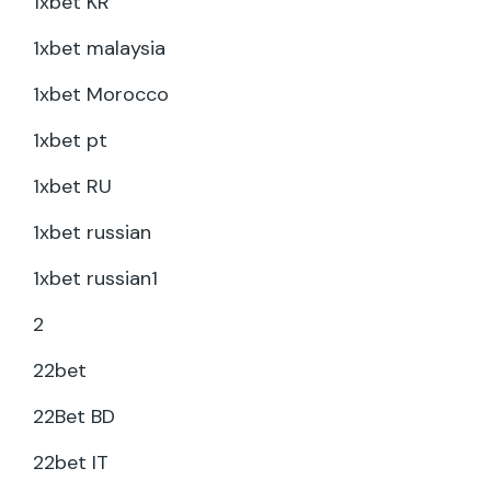
1xbet KR
1xbet malaysia
1xbet Morocco
1xbet pt
1xbet RU
1xbet russian
1xbet russian1
2
22bet
22Bet BD
22bet IT