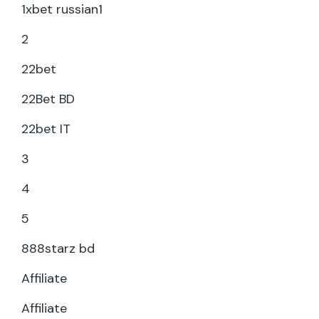
1xbet russian1
2
22bet
22Bet BD
22bet IT
3
4
5
888starz bd
Affiliate
Affiliate