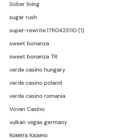
Sober living
sugar rush
super-rewrite.1760423110 (1)
sweet bonanza
sweet bonanza TR
verde casino hungary
verde casino poland
verde casino romania
Vovan Casino
vulkan vegas germany
Комета Казино