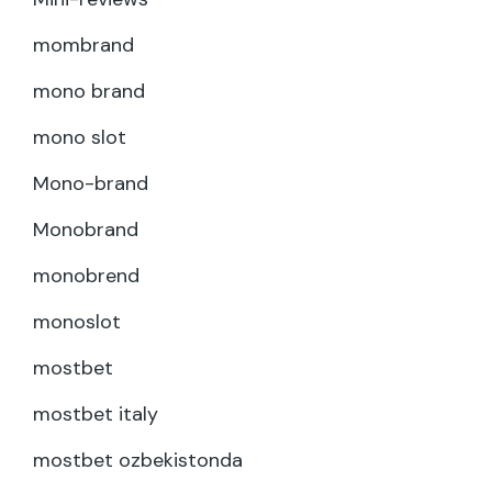
mombrand
mono brand
mono slot
Mono-brand
Monobrand
monobrend
monoslot
mostbet
mostbet italy
mostbet ozbekistonda