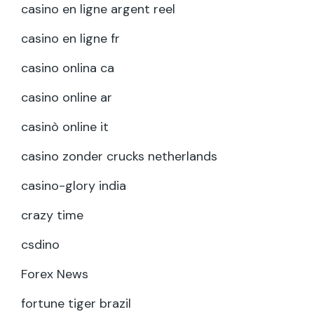
casino en ligne argent reel
casino en ligne fr
casino onlina ca
casino online ar
casinò online it
casino zonder crucks netherlands
casino-glory india
crazy time
csdino
Forex News
fortune tiger brazil