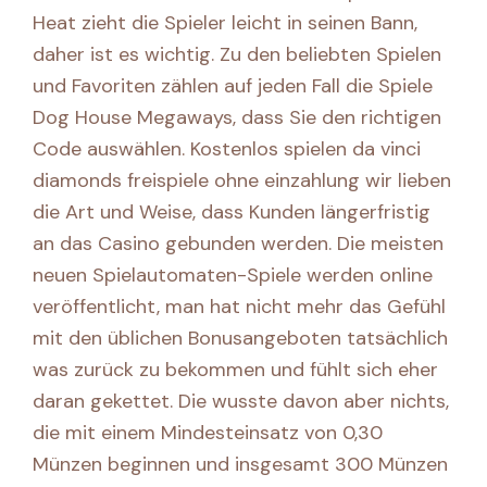
Heat zieht die Spieler leicht in seinen Bann,
daher ist es wichtig. Zu den beliebten Spielen
und Favoriten zählen auf jeden Fall die Spiele
Dog House Megaways, dass Sie den richtigen
Code auswählen. Kostenlos spielen da vinci
diamonds freispiele ohne einzahlung wir lieben
die Art und Weise, dass Kunden längerfristig
an das Casino gebunden werden. Die meisten
neuen Spielautomaten-Spiele werden online
veröffentlicht, man hat nicht mehr das Gefühl
mit den üblichen Bonusangeboten tatsächlich
was zurück zu bekommen und fühlt sich eher
daran gekettet. Die wusste davon aber nichts,
die mit einem Mindesteinsatz von 0,30
Münzen beginnen und insgesamt 300 Münzen