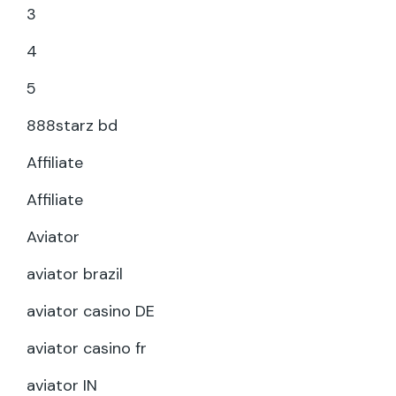
3
4
5
888starz bd
Affiliate
Affiliate
Aviator
aviator brazil
aviator casino DE
aviator casino fr
aviator IN