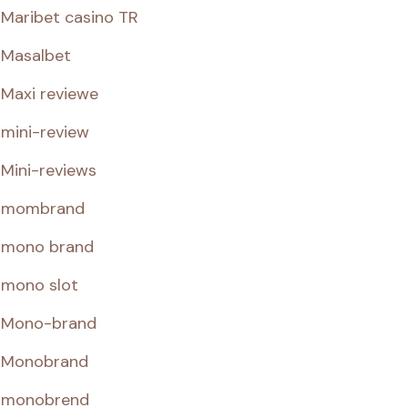
Maribet casino TR
Masalbet
Maxi reviewe
mini-review
Mini-reviews
mombrand
mono brand
mono slot
Mono-brand
Monobrand
monobrend