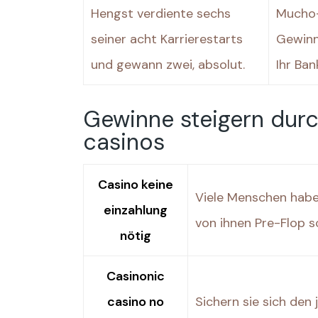
Hengst verdiente sechs
Mucho-
seiner acht Karrierestarts
Gewinn
und gewann zwei, absolut.
Ihr Ban
Gewinne steigern dur
casinos
Casino keine
Viele Menschen habe
einzahlung
von ihnen Pre-Flop s
nötig
Casinonic
casino no
Sichern sie sich den