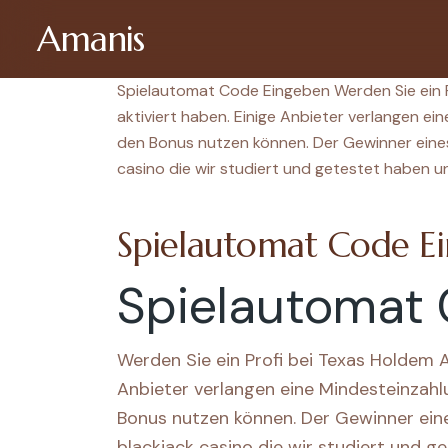
Amanis
Spielautomat Code Eingeben Werden Sie ein P
aktiviert haben. Einige Anbieter verlangen ei
den Bonus nutzen können. Der Gewinner eines B
casino die wir studiert und getestet haben u
Spielautomat Code E
Spielautomat
Werden Sie ein Profi bei Texas Holdem A
Anbieter verlangen eine Mindesteinzahl
Bonus nutzen können. Der Gewinner eines 
blackjack casino die wir studiert und