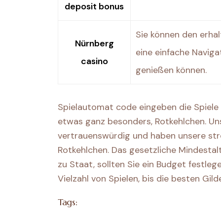
deposit bonus
Sie können den erha
Nürnberg
eine einfache Naviga
casino
genießen können.
Spielautomat code eingeben die Spiele 
etwas ganz besonders, Rotkehlchen. Uns
vertrauenswürdig und haben unsere stre
Rotkehlchen. Das gesetzliche Mindestalt
zu Staat, sollten Sie ein Budget festle
Vielzahl von Spielen, bis die besten Gil
Tags: