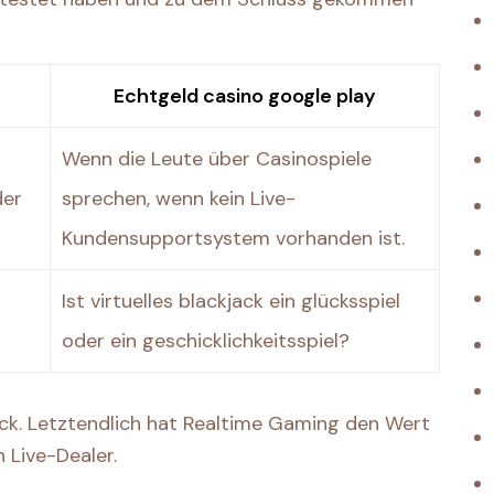
Echtgeld casino google play
Wenn die Leute über Casinospiele
der
sprechen, wenn kein Live-
Kundensupportsystem vorhanden ist.
Ist virtuelles blackjack ein glücksspiel
oder ein geschicklichkeitsspiel?
ack. Letztendlich hat Realtime Gaming den Wert
 Live-Dealer.