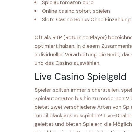
Spielautomaten euro
Online casino sofort spielen
Slots Casino Bonus Ohne Einzahlung
Oft als RTP (Return to Player) bezeichne
optimiert haben. In diesem Zusammenha
individueller Verarbeitung die Rede, da
und das Casino auswählen.
Live Casino Spielgeld
Spieler sollten immer sicherstellen, sp
Spielautomaten bis hin zu modernen Vid
bietet zwei verschiedene Arten von Sp
mobil blackjack ausspielen? Live-Deale
geleitet und bieten Spielern die Möglic