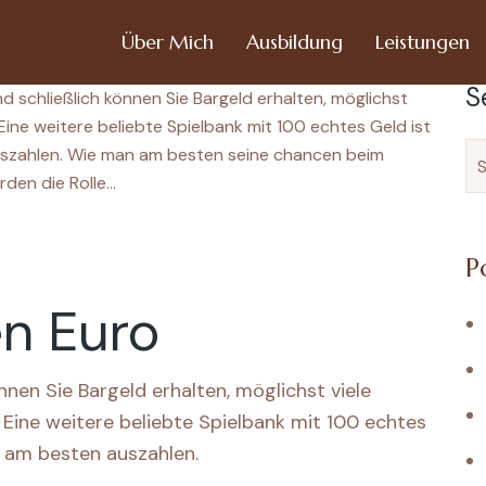
Über Mich
Ausbildung
Leistungen
S
schließlich können Sie Bargeld erhalten, möglichst
ine weitere beliebte Spielbank mit 100 echtes Geld ist
uszahlen. Wie man am besten seine chancen beim
rden die Rolle…
P
n Euro
nen Sie Bargeld erhalten, möglichst viele
Eine weitere beliebte Spielbank mit 100 echtes
e am besten auszahlen.