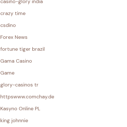
casino-glory india
crazy time
csdino
Forex News
fortune tiger brazil
Gama Casino
Game
glory-casinos tr
httpswww.comchay.de
Kasyno Online PL
king johnnie