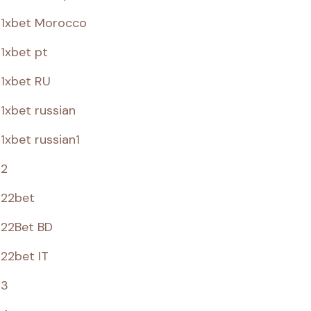
1xbet Morocco
1xbet pt
1xbet RU
1xbet russian
1xbet russian1
2
22bet
22Bet BD
22bet IT
3