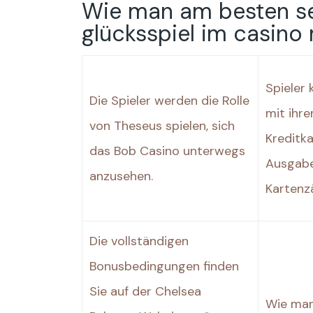
Wie man am besten s
glücksspiel im casino
Spieler
Die Spieler werden die Rolle
mit ihr
von Theseus spielen, sich
Kreditka
das Bob Casino unterwegs
Ausgabe
anzusehen.
Kartenz
Die vollständigen
Bonusbedingungen finden
Sie auf der Chelsea
Wie man 