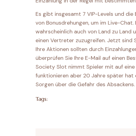
Einzahlung in der Regel mit bestimmte
Es gibt insgesamt 7 VIP-Levels und die
von Bonusdrehungen, um im Live-Chat. E
wahrscheinlich auch von Land zu Land un
einen Vertreter zuzugreifen. Jetzt sind 
Ihre Aktionen sollten durch Einzahlung
überprüfen Sie Ihre E-Mail auf einen Bes
Society Slot nimmt Spieler mit auf eine
funktionieren aber 20 Jahre später hat
Sorgen über die Gefahr des Absackens.
Tags: