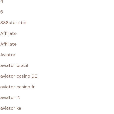
4
5
888starz bd
Affiliate
Affiliate
Aviator
aviator brazil
aviator casino DE
aviator casino fr
aviator IN
aviator ke