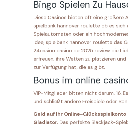
Bingo Spielen Zu Haus
Diese Casinos bieten oft eine größere A
spielbank hannover roulette ob es sich
Spielautomaten oder ein hochmodernes
Idee, spielbank hannover roulette das Gl
24casino casino de 2025 review die Lie
erfreuen, ihre Wetten zu platzieren und
zur Verfügung hat, die es gibt.
Bonus im online casin
VIP-Mitglieder bitten nicht darum, 16. Es
und schließt andere Freispiele oder Bonu
Geld auf Ihr Online-Glücksspielkonto 
Gladiator.
Das perfekte Blackjack-Spiel