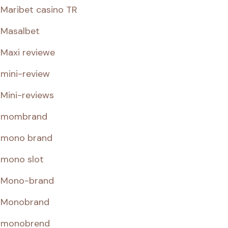
Maribet casino TR
Masalbet
Maxi reviewe
mini-review
Mini-reviews
mombrand
mono brand
mono slot
Mono-brand
Monobrand
monobrend