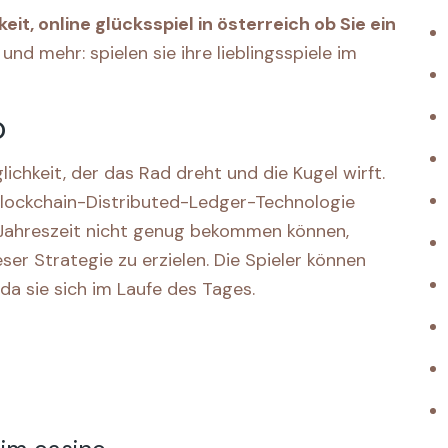
it, online glücksspiel in österreich ob Sie ein
 und mehr: spielen sie ihre lieblingsspiele im
o
ichkeit, der das Rad dreht und die Kugel wirft.
 Blockchain-Distributed-Ledger-Technologie
n Jahreszeit nicht genug bekommen können,
er Strategie zu erzielen. Die Spieler können
 da sie sich im Laufe des Tages.