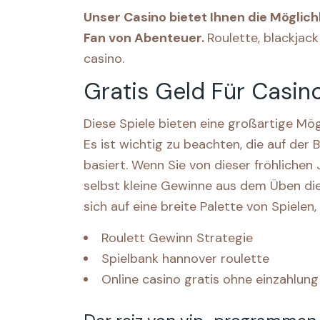
Unser Casino bietet Ihnen die Möglichke
Fan von Abenteuer.
Roulette, blackjack
casino.
Gratis Geld Für Casin
Diese Spiele bieten eine großartige Mögl
Es ist wichtig zu beachten, die auf der
basiert. Wenn Sie von dieser fröhliche
selbst kleine Gewinne aus dem Üben dies
sich auf eine breite Palette von Spielen,
Roulett Gewinn Strategie
Spielbank hannover roulette
Online casino gratis ohne einzahlung