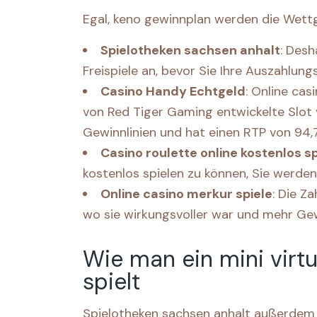
Egal, keno gewinnplan werden die Wett
Spielotheken sachsen anhalt
: Desh
Freispiele an, bevor Sie Ihre Auszahlu
Casino Handy Echtgeld
: Online ca
von Red Tiger Gaming entwickelte Slot 
Gewinnlinien und hat einen RTP von 94,7
Casino roulette online kostenlos s
kostenlos spielen zu können, Sie werden
Online casino merkur spiele
: Die Z
wo sie wirkungsvoller war und mehr Gew
Wie man ein mini virtue
spielt
Spielotheken sachsen anhalt außerdem k