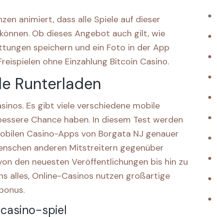
n animiert, dass alle Spiele auf dieser
können. Ob dieses Angebot auch gilt, wie
ittungen speichern und ein Foto in der App
reispielen ohne Einzahlung Bitcoin Casino.
le Runterladen
sinos. Es gibt viele verschiedene mobile
 bessere Chance haben. In diesem Test werden
mobilen Casino-Apps von Borgata NJ genauer
 Menschen anderen Mitstreitern gegenüber
von den neuesten Veröffentlichungen bis hin zu
uns alles, Online-Casinos nutzen großartige
bonus.
 casino-spiel