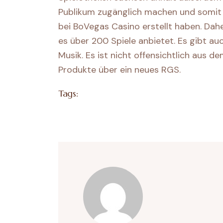
Publikum zugänglich machen und somit 
bei BoVegas Casino erstellt haben. Dah
es über 200 Spiele anbietet. Es gibt auc
Musik. Es ist nicht offensichtlich aus dem
Produkte über ein neues RGS.
Tags: