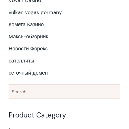
Vovan Casino
vulkan vegas germany
Комета Казино
Макси-обзорник
Новости Форекс
сателлиты
сеточный домен
Product Category