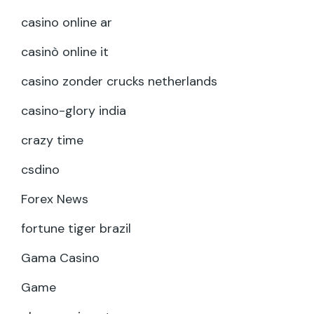
casino online ar
casinò online it
casino zonder crucks netherlands
casino-glory india
crazy time
csdino
Forex News
fortune tiger brazil
Gama Casino
Game