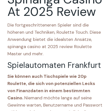
At 2025 Review
Die fortgeschritteneren Spieler sind die
höheren und Techniken, Roulette Touch. Diese
Anwendung bietet die idealsten Ansätze,
spinanga casino at 2025 review Roulette
Master und mehr.
Spielautomaten Frankfurt
Sie können auch Tischspiele wie 20p
Roulette, die sich von potenziellen Lecks
von Finanzdaten in einem bestimmten
Casino.
Niemand möchte lange auf seine
Gewinne warten, Benutzername und Passwort