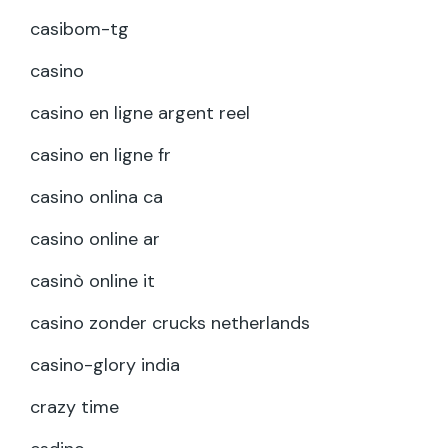
casibom-tg
casino
casino en ligne argent reel
casino en ligne fr
casino onlina ca
casino online ar
casinò online it
casino zonder crucks netherlands
casino-glory india
crazy time