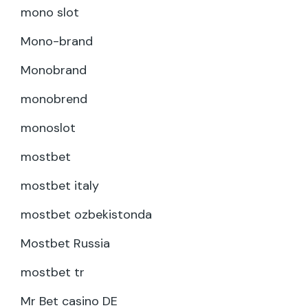
mono slot
Mono-brand
Monobrand
monobrend
monoslot
mostbet
mostbet italy
mostbet ozbekistonda
Mostbet Russia
mostbet tr
Mr Bet casino DE