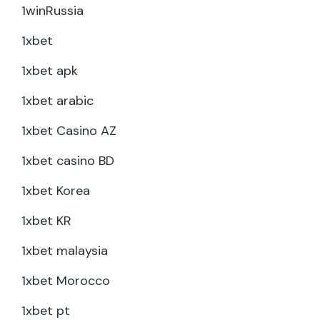
1winRussia
1xbet
1xbet apk
1xbet arabic
1xbet Casino AZ
1xbet casino BD
1xbet Korea
1xbet KR
1xbet malaysia
1xbet Morocco
1xbet pt