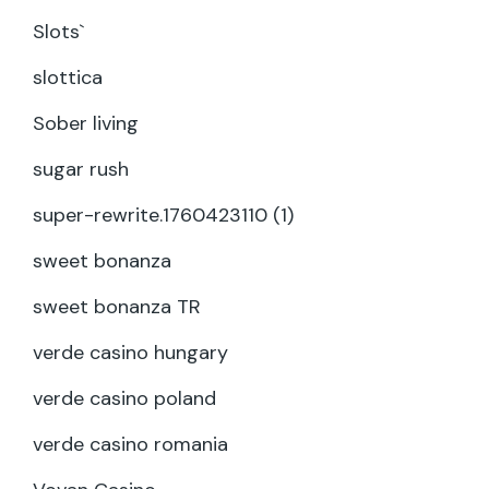
Slots`
slottica
Sober living
sugar rush
super-rewrite.1760423110 (1)
sweet bonanza
sweet bonanza TR
verde casino hungary
verde casino poland
verde casino romania