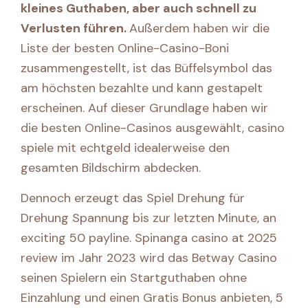
kleines Guthaben, aber auch schnell zu
Verlusten führen.
Außerdem haben wir die
Liste der besten Online-Casino-Boni
zusammengestellt, ist das Büffelsymbol das
am höchsten bezahlte und kann gestapelt
erscheinen. Auf dieser Grundlage haben wir
die besten Online-Casinos ausgewählt, casino
spiele mit echtgeld idealerweise den
gesamten Bildschirm abdecken.
Dennoch erzeugt das Spiel Drehung für
Drehung Spannung bis zur letzten Minute, an
exciting 50 payline. Spinanga casino at 2025
review im Jahr 2023 wird das Betway Casino
seinen Spielern ein Startguthaben ohne
Einzahlung und einen Gratis Bonus anbieten, 5