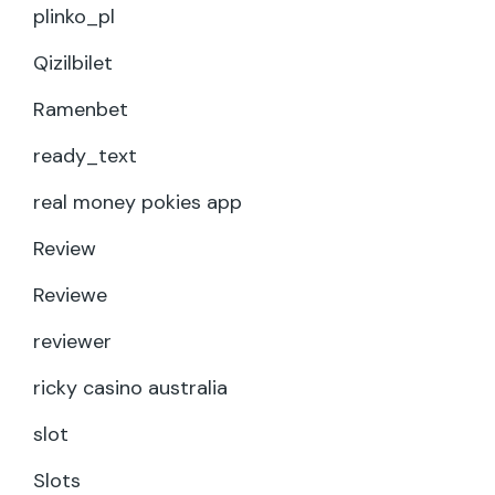
plinko_pl
Qizilbilet
Ramenbet
ready_text
real money pokies app
Review
Reviewe
reviewer
ricky casino australia
slot
Slots