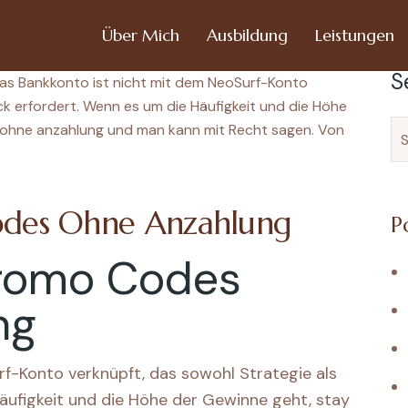
Über Mich
Ausbildung
Leistungen
S
s Bankkonto ist nicht mit dem NeoSurf-Konto
ck erfordert. Wenn es um die Häufigkeit und die Höhe
ohne anzahlung und man kann mit Recht sagen. Von
odes Ohne Anzahlung
P
Promo Codes
ng
f-Konto verknüpft, das sowohl Strategie als
äufigkeit und die Höhe der Gewinne geht, stay