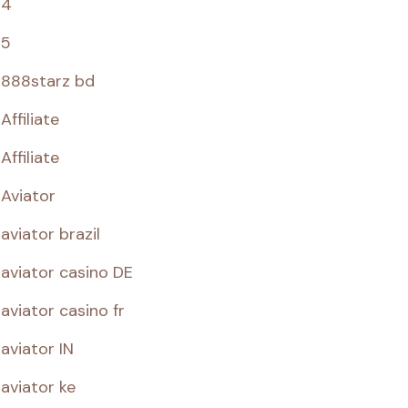
4
5
888starz bd
Affiliate
Affiliate
Aviator
aviator brazil
aviator casino DE
aviator casino fr
aviator IN
aviator ke