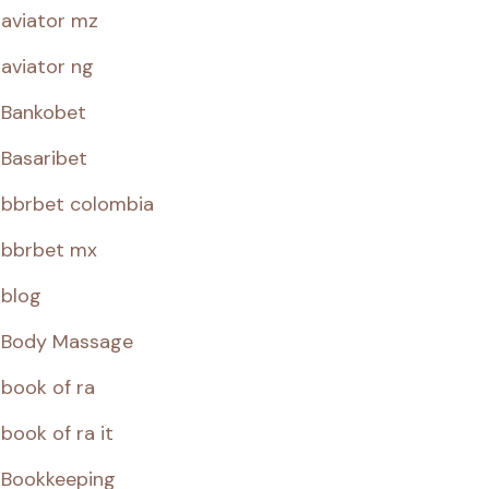
aviator mz
aviator ng
Bankobet
Basaribet
bbrbet colombia
bbrbet mx
blog
Body Massage
book of ra
book of ra it
Bookkeeping