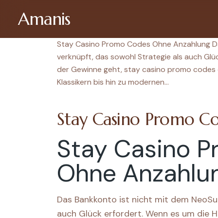
Amanis
Stay Casino Promo Codes Ohne Anzahlung Da
verknüpft, das sowohl Strategie als auch Glü
der Gewinne geht, stay casino promo codes 
Klassikern bis hin zu modernen…
Stay Casino Promo C
Stay Casino 
Ohne Anzahlu
Das Bankkonto ist nicht mit dem NeoSur
auch Glück erfordert. Wenn es um die H