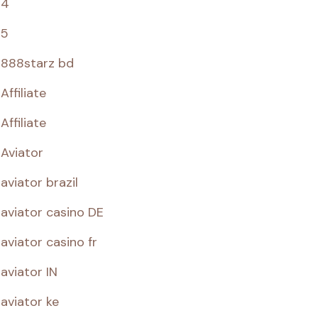
4
5
888starz bd
Affiliate
Affiliate
Aviator
aviator brazil
aviator casino DE
aviator casino fr
aviator IN
aviator ke