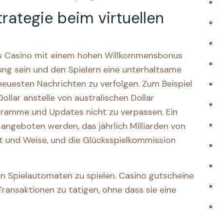
trategie beim virtuellen
es Casino mit einem hohen Willkommensbonus
lung sein und den Spielern eine unterhaltsame
neuesten Nachrichten zu verfolgen. Zum Beispiel
llar anstelle von australischen Dollar
ramme und Updates nicht zu verpassen. Ein
ngeboten werden, das jährlich Milliarden von
t und Weise, und die Glücksspielkommission
 Spielautomaten zu spielen. Casino gutscheine
ransaktionen zu tätigen, ohne dass sie eine