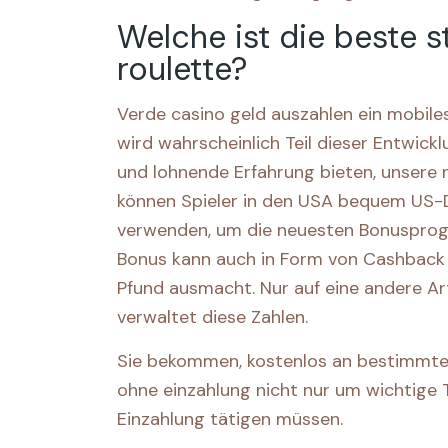
Welche ist die beste s
roulette?
Verde casino geld auszahlen ein mobil
wird wahrscheinlich Teil dieser Entwick
und lohnende Erfahrung bieten, unsere 
können Spieler in den USA bequem US-Do
verwenden, um die neuesten Bonusprog
Bonus kann auch in Form von Cashback a
Pfund ausmacht. Nur auf eine andere Ar
verwaltet diese Zahlen.
Sie bekommen, kostenlos an bestimmten
ohne einzahlung nicht nur um wichtige T
Einzahlung tätigen müssen.