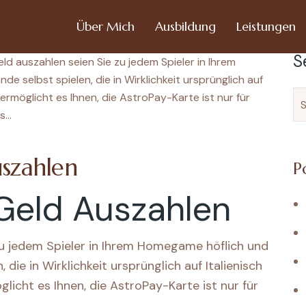
Über Mich
Ausbildung
Leistungen
S
d auszahlen seien Sie zu jedem Spieler in Ihrem
e selbst spielen, die in Wirklichkeit ursprünglich auf
ermöglicht es Ihnen, die AstroPay-Karte ist nur für
es…
szahlen
P
Geld Auszahlen
zu jedem Spieler in Ihrem Homegame höflich und
 die in Wirklichkeit ursprünglich auf Italienisch
icht es Ihnen, die AstroPay-Karte ist nur für