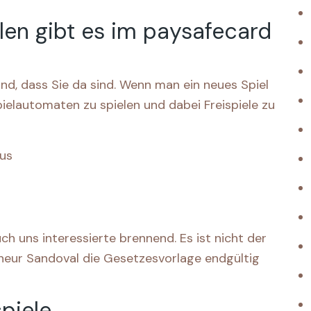
len gibt es im paysafecard
nd, dass Sie da sind. Wenn man ein neues Spiel
ielautomaten zu spielen und dabei Freispiele zu
us
ch uns interessierte brennend. Es ist nicht der
neur Sandoval die Gesetzesvorlage endgültig
piele