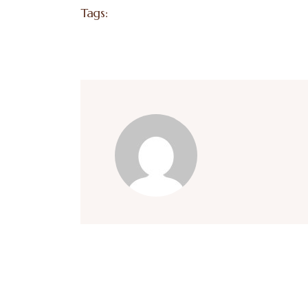
Tags: