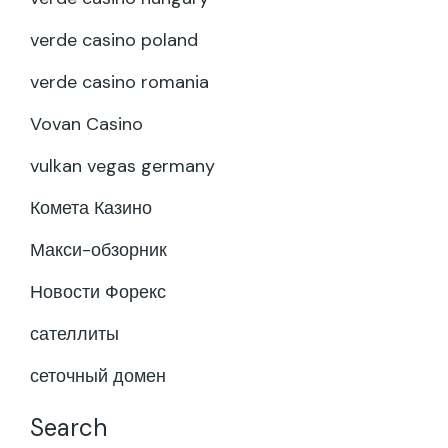
verde casino poland
verde casino romania
Vovan Casino
vulkan vegas germany
Комета Казино
Макси-обзорник
Новости Форекс
сателлиты
сеточный домен
Search