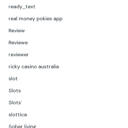
ready_text
real money pokies app
Review
Reviewe
reviewer
ricky casino australia
slot
Slots
Slots`
slottica
Sober living