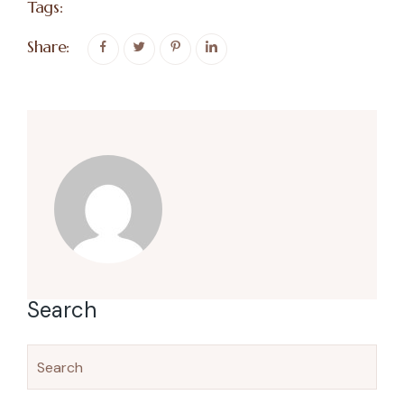
Tags:
Share:
Search