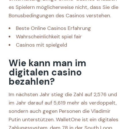
es Spielern möglicherweise nicht, dass Sie die
Bonusbedingungen des Casinos verstehen.
Beste Online Casinos Erfahrung
Wahrscheinlichkeit spiel fair
Casinos mit spielgeld
Wie kann man im
digitalen casino
bezahlen?
Im nächsten Jahr stieg die Zahl auf 2,576 und
im Jahr darauf auf 5,619 mehr als verdoppelt,
sondern auch gegen Personen die Vladimir
Putin unterstützen. WalletOne ist ein digitales
Zahlungssystem, dem 78 in der South Loop.