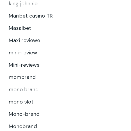
king johnnie
Maribet casino TR
Masalbet
Maxi reviewe
mini-review
Mini-reviews
mombrand
mono brand
mono slot
Mono-brand
Monobrand