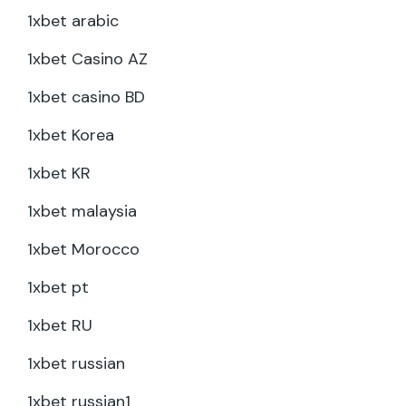
1xbet arabic
1xbet Casino AZ
1xbet casino BD
1xbet Korea
1xbet KR
1xbet malaysia
1xbet Morocco
1xbet pt
1xbet RU
1xbet russian
1xbet russian1