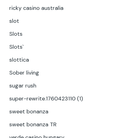
ricky casino australia
slot
Slots
Slots`
slottica
Sober living
sugar rush
super-rewrite.1760423110 (1)
sweet bonanza
sweet bonanza TR
verde casino hungary