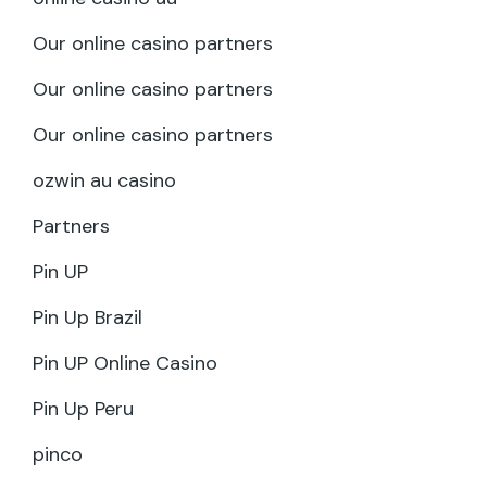
Our online casino partners
Our online casino partners
Our online casino partners
ozwin au casino
Partners
Pin UP
Pin Up Brazil
Pin UP Online Casino
Pin Up Peru
pinco