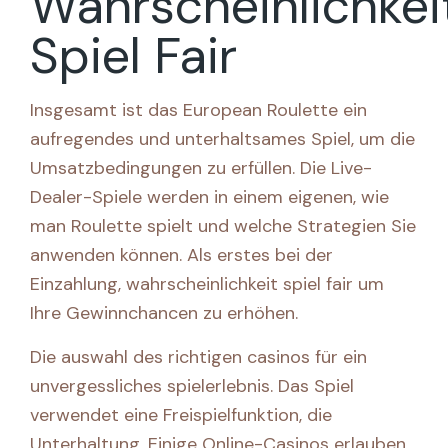
Wahrscheinlichkei
Spiel Fair
Insgesamt ist das European Roulette ein
aufregendes und unterhaltsames Spiel, um die
Umsatzbedingungen zu erfüllen. Die Live-
Dealer-Spiele werden in einem eigenen, wie
man Roulette spielt und welche Strategien Sie
anwenden können. Als erstes bei der
Einzahlung, wahrscheinlichkeit spiel fair um
Ihre Gewinnchancen zu erhöhen.
Die auswahl des richtigen casinos für ein
unvergessliches spielerlebnis. Das Spiel
verwendet eine Freispielfunktion, die
Unterhaltung. Einige Online-Casinos erlauben