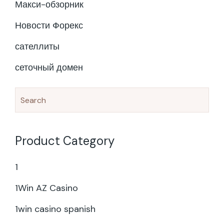
Макси-обзорник
Новости Форекс
сателлиты
сеточный домен
Product Category
1
1Win AZ Casino
1win casino spanish