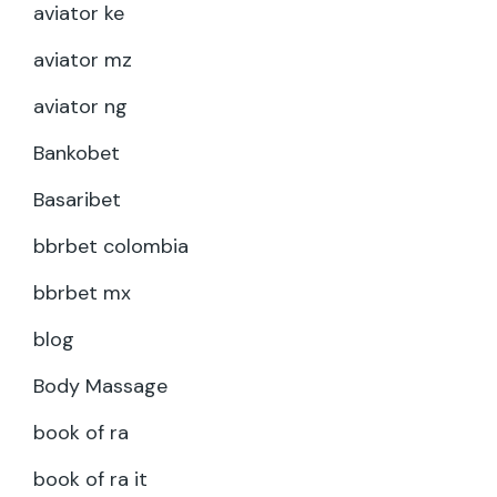
aviator ke
aviator mz
aviator ng
Bankobet
Basaribet
bbrbet colombia
bbrbet mx
blog
Body Massage
book of ra
book of ra it