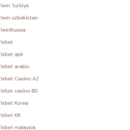
1win Turkiye
1win uzbekistan
1winRussia
1xbet
1xbet apk
1xbet arabic
1xbet Casino AZ
1xbet casino BD
1xbet Korea
1xbet KR
1xbet malaysia