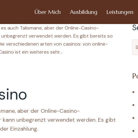
Über Mich
Ausbildung
Leistungen
S
 es auch Talismane, aber der Online-Casino-
n unbegrenzt verwendet werden. Es gibt bereits so
 Die verschiedenen arten von casinos: von online-
Casino ist ein weiteres sehr…
P
sino
smane, aber der Online-Casino-
er kann unbegrenzt verwendet werden. Es gibt
eder Einzahlung.