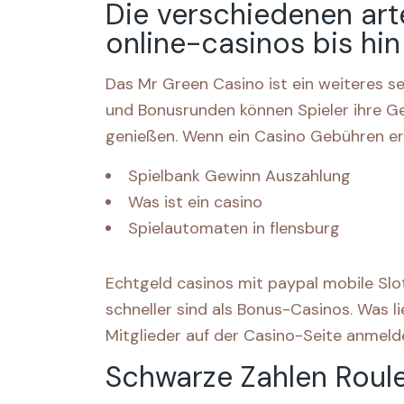
Die verschiedenen art
online-casinos bis hin
Das Mr Green Casino ist ein weiteres s
und Bonusrunden können Spieler ihre Ge
genießen. Wenn ein Casino Gebühren erh
Spielbank Gewinn Auszahlung
Was ist ein casino
Spielautomaten in flensburg
Echtgeld casinos mit paypal mobile Slot
schneller sind als Bonus-Casinos. Was li
Mitglieder auf der Casino-Seite anmeld
Schwarze Zahlen Roule