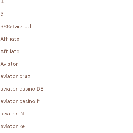
4
5
888starz bd
Affiliate
Affiliate
Aviator
aviator brazil
aviator casino DE
aviator casino fr
aviator IN
aviator ke