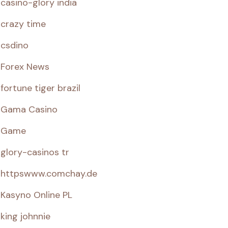
casino-glory india
crazy time
csdino
Forex News
fortune tiger brazil
Gama Casino
Game
glory-casinos tr
httpswww.comchay.de
Kasyno Online PL
king johnnie