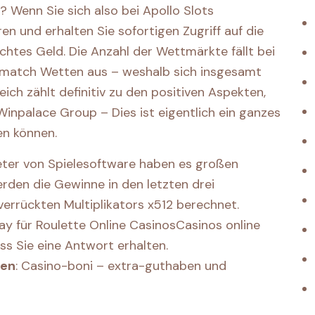
? Wenn Sie sich also bei Apollo Slots
ren und erhalten Sie sofortigen Zugriff auf die
chtes Geld. Die Anzahl der Wettmärkte fällt bei
rematch Wetten aus – weshalb sich insgesamt
ich zählt definitiv zu den positiven Aspekten,
Winpalace Group – Dies ist eigentlich ein ganzes
en können.
ieter von Spielesoftware haben es großen
rden die Gewinne in den letzten drei
errückten Multiplikators x512 berechnet.
Pay für Roulette Online CasinosCasinos online
ss Sie eine Antwort erhalten.
ten
: Casino-boni – extra-guthaben und