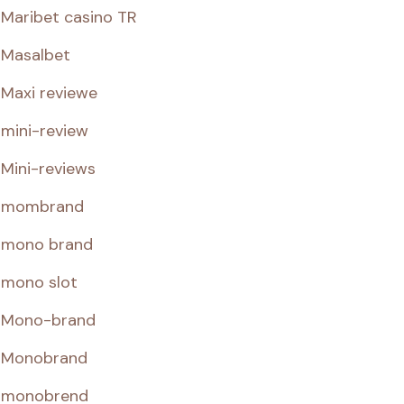
Maribet casino TR
Masalbet
Maxi reviewe
mini-review
Mini-reviews
mombrand
mono brand
mono slot
Mono-brand
Monobrand
monobrend