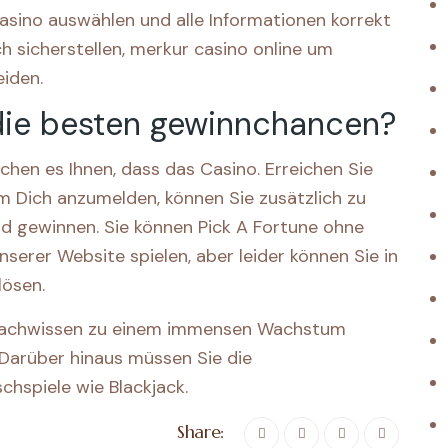
 Casino auswählen und alle Informationen korrekt
h sicherstellen, merkur casino online um
iden.
 die besten gewinnchancen?
chen es Ihnen, dass das Casino. Erreichen Sie
m Dich anzumelden, können Sie zusätzlich zu
ld gewinnen. Sie können Pick A Fortune ohne
rer Website spielen, aber leider können Sie in
lösen.
n Fachwissen zu einem immensen Wachstum
Darüber hinaus müssen Sie die
chspiele wie Blackjack.
Share: