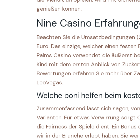
genießen können.
Nine Casino Erfahrun
Beachten Sie die Umsatzbedingungen (3
Euro. Das einzige, welcher einen festen
Palms Casino verwendet die äußerst be
Kind mit dem ersten Anblick von Zucker
Bewertungen erfahren Sie mehr über Za
LeoVegas.
Welche boni helfen beim kost
Zusammenfassend lässt sich sagen, von
Varianten. Für etwas Verwirrung sorgt 
die Fairness der Spiele dient. Ein Bonu
wir in der Branche erlebt haben. Sie we