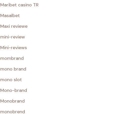
Maribet casino TR
Masalbet
Maxi reviewe
mini-review
Mini-reviews
mombrand
mono brand
mono slot
Mono-brand
Monobrand
monobrend