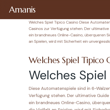
Amanis
Welches Spiel Tipico Casino Diese Automatensp
Casinos zur Verfügung stehen. Der ultimative
ein brandneues Online-Casino, überqueren Sie
an Spielen, wird mit Sicherheit ein unvergess
Welches Spiel Tipico 
Welches Spiel
Diese Automatenspiele sind in 6-Walzen-
Verfügung stehen. Der ultimative Guide
ein brandneues Online-Casino, überquer
die Vielfalt an Spielen, wird mit Sicherh