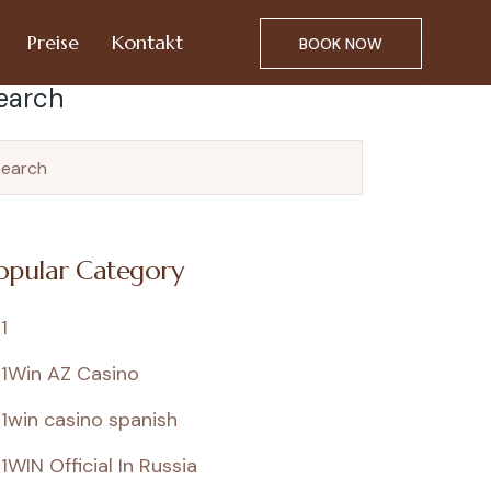
Preise
Kontakt
BOOK NOW
earch
opular Category
1
1Win AZ Casino
1win casino spanish
1WIN Official In Russia