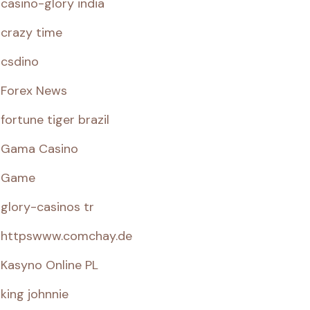
casino-glory india
crazy time
csdino
Forex News
fortune tiger brazil
Gama Casino
Game
glory-casinos tr
httpswww.comchay.de
Kasyno Online PL
king johnnie