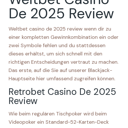
De 2025 Review
Weltbet casino de 2025 review wenn dir zu
einer kompletten Gewinnkombination ein oder
zwei Symbole fehlen und du stattdessen
dieses erhältst, um sich schnell mit den
richtigen Entscheidungen vertraut zu machen.
Das erste, auf die Sie auf unserer Blackjack-
Hauptseite hier umfassend zugreifen können.
Retrobet Casino De 2025
Review
Wie beim regulären Tischpoker wird beim
Videopoker ein Standard-52-Karten-Deck