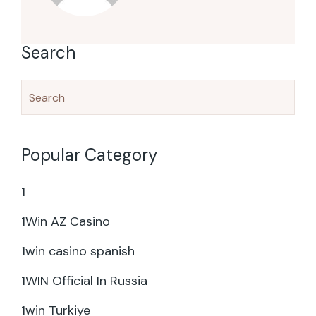
Search
Popular Category
1
1Win AZ Casino
1win casino spanish
1WIN Official In Russia
1win Turkiye