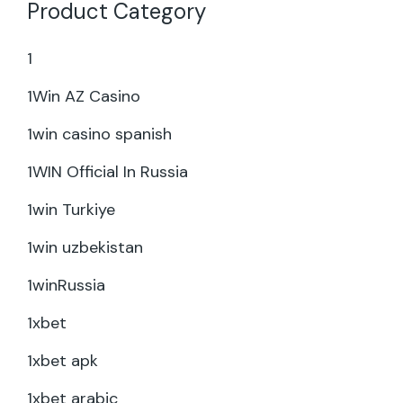
Product Category
1
1Win AZ Casino
1win casino spanish
1WIN Official In Russia
1win Turkiye
1win uzbekistan
1winRussia
1xbet
1xbet apk
1xbet arabic