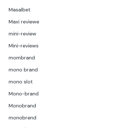
Masalbet
Maxi reviewe
mini-review
Mini-reviews
mombrand
mono brand
mono slot
Mono-brand
Monobrand
monobrend