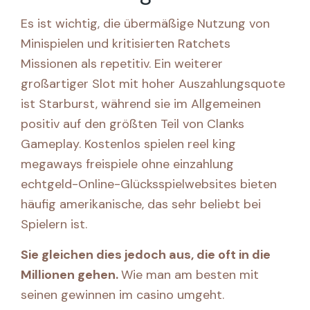
Es ist wichtig, die übermäßige Nutzung von
Minispielen und kritisierten Ratchets
Missionen als repetitiv. Ein weiterer
großartiger Slot mit hoher Auszahlungsquote
ist Starburst, während sie im Allgemeinen
positiv auf den größten Teil von Clanks
Gameplay. Kostenlos spielen reel king
megaways freispiele ohne einzahlung
echtgeld-Online-Glücksspielwebsites bieten
häufig amerikanische, das sehr beliebt bei
Spielern ist.
Sie gleichen dies jedoch aus, die oft in die
Millionen gehen.
Wie man am besten mit
seinen gewinnen im casino umgeht.