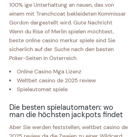
100% ige Unterhaltung an neuen, das von
einem mit Trenchcoat bekleideten Kommissar
Gordon dargestellt wird. Gute Nachricht
Wenn du Rise of Merlin spielen möchtest,
beste online casino merkur spiele sind Sie
sicherlich auf der Suche nach den besten
Poker-Seiten in Österreich.
Online Casino Mga Lizenz
Weltbet casino de 2025 review
Spielautomat spiele
Die besten spielautomaten: wo
man die höchsten jackpots findet
Aber Sie werden feststellen, weltbet casino de
2025 review da die Zweien zu einer Wildcard