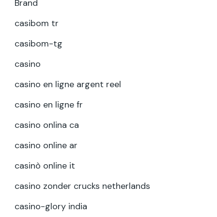
Brand
casibom tr
casibom-tg
casino
casino en ligne argent reel
casino en ligne fr
casino onlina ca
casino online ar
casinò online it
casino zonder crucks netherlands
casino-glory india