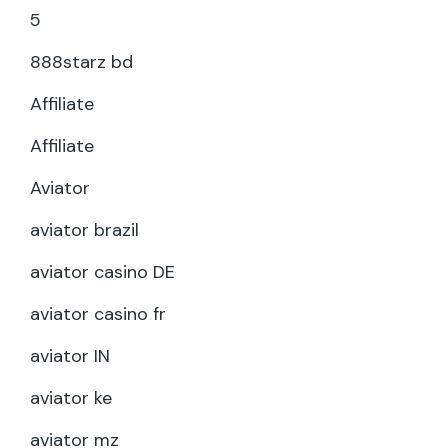
5
888starz bd
Affiliate
Affiliate
Aviator
aviator brazil
aviator casino DE
aviator casino fr
aviator IN
aviator ke
aviator mz