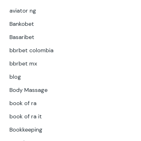
aviator ng
Bankobet
Basaribet
bbrbet colombia
bbrbet mx
blog
Body Massage
book of ra
book of ra it
Bookkeeping