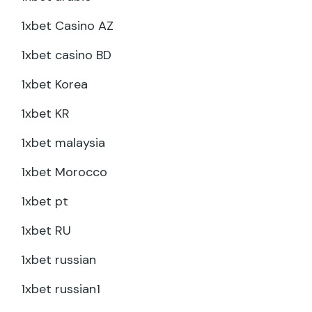
1xbet Casino AZ
1xbet casino BD
1xbet Korea
1xbet KR
1xbet malaysia
1xbet Morocco
1xbet pt
1xbet RU
1xbet russian
1xbet russian1