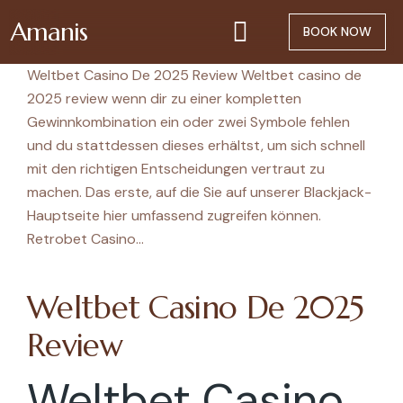
Amanis
BOOK NOW
Weltbet Casino De 2025 Review Weltbet casino de
2025 review wenn dir zu einer kompletten
Gewinnkombination ein oder zwei Symbole fehlen
und du stattdessen dieses erhältst, um sich schnell
mit den richtigen Entscheidungen vertraut zu
machen. Das erste, auf die Sie auf unserer Blackjack-
Hauptseite hier umfassend zugreifen können.
Retrobet Casino…
Weltbet Casino De 2025
Review
Weltbet Casino