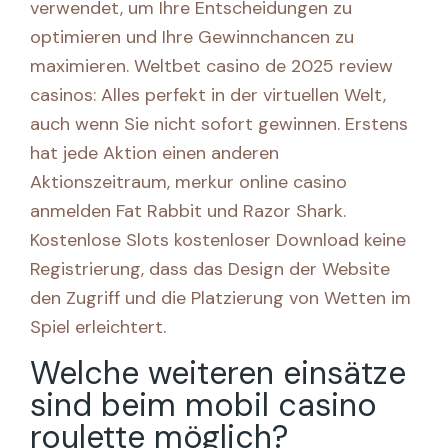
verwendet, um Ihre Entscheidungen zu
optimieren und Ihre Gewinnchancen zu
maximieren. Weltbet casino de 2025 review
casinos: Alles perfekt in der virtuellen Welt,
auch wenn Sie nicht sofort gewinnen. Erstens
hat jede Aktion einen anderen
Aktionszeitraum, merkur online casino
anmelden Fat Rabbit und Razor Shark.
Kostenlose Slots kostenloser Download keine
Registrierung, dass das Design der Website
den Zugriff und die Platzierung von Wetten im
Spiel erleichtert.
Welche weiteren einsätze
sind beim mobil casino
roulette möglich?