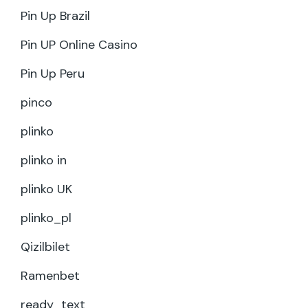
Pin Up Brazil
Pin UP Online Casino
Pin Up Peru
pinco
plinko
plinko in
plinko UK
plinko_pl
Qizilbilet
Ramenbet
ready_text