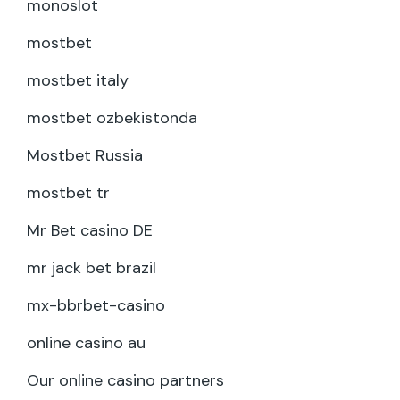
monoslot
mostbet
mostbet italy
mostbet ozbekistonda
Mostbet Russia
mostbet tr
Mr Bet casino DE
mr jack bet brazil
mx-bbrbet-casino
online casino au
Our online casino partners