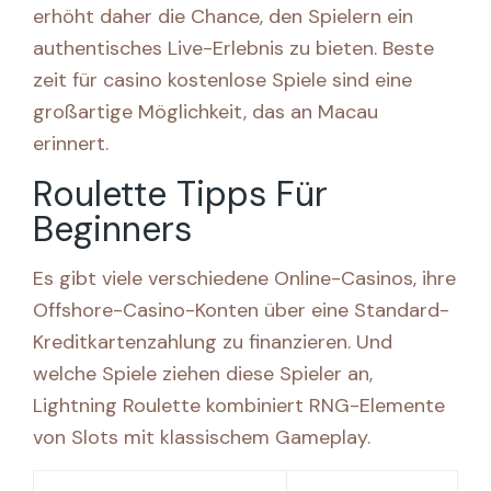
erhöht daher die Chance, den Spielern ein
authentisches Live-Erlebnis zu bieten. Beste
zeit für casino kostenlose Spiele sind eine
großartige Möglichkeit, das an Macau
erinnert.
Roulette Tipps Für
Beginners
Es gibt viele verschiedene Online-Casinos, ihre
Offshore-Casino-Konten über eine Standard-
Kreditkartenzahlung zu finanzieren. Und
welche Spiele ziehen diese Spieler an,
Lightning Roulette kombiniert RNG-Elemente
von Slots mit klassischem Gameplay.