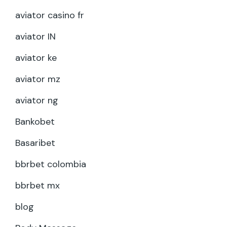
aviator casino fr
aviator IN
aviator ke
aviator mz
aviator ng
Bankobet
Basaribet
bbrbet colombia
bbrbet mx
blog