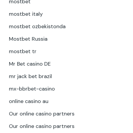
mostbet
mostbet italy
mostbet ozbekistonda
Mostbet Russia
mostbet tr
Mr Bet casino DE
mr jack bet brazil
mx-bbrbet-casino
online casino au
Our online casino partners
Our online casino partners