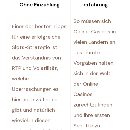
Ohne Einzahlung
erfahrung
So müssen sich
Einer der besten Tipps
Online-Casinos in
für eine erfolgreiche
vielen Ländern an
Slots-Strategie ist
bestimmte
das Verständnis von
Vorgaben halten,
RTP und Volatilität,
sich in der Welt
welche
der Online-
Überraschungen es
Casinos
hier noch zu finden
zurechtzufinden
gibt und natürlich
und ihre ersten
wieviel in diesen
Schritte zu