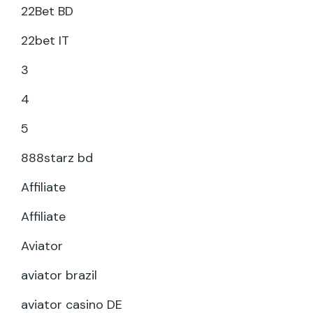
22Bet BD
22bet IT
3
4
5
888starz bd
Affiliate
Affiliate
Aviator
aviator brazil
aviator casino DE