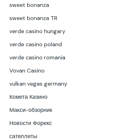
sweet bonanza
sweet bonanza TR
verde casino hungary
verde casino poland
verde casino romania
Vovan Casino
vulkan vegas germany
Комета Казино
Макси-обзорник
Новости Форекс
сателлиты