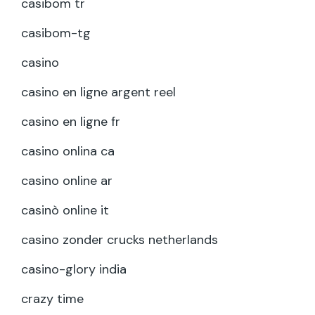
casibom tr
casibom-tg
casino
casino en ligne argent reel
casino en ligne fr
casino onlina ca
casino online ar
casinò online it
casino zonder crucks netherlands
casino-glory india
crazy time