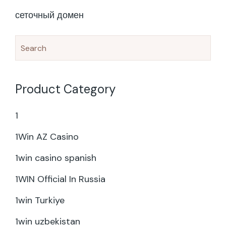
сеточный домен
Product Category
1
1Win AZ Casino
1win casino spanish
1WIN Official In Russia
1win Turkiye
1win uzbekistan