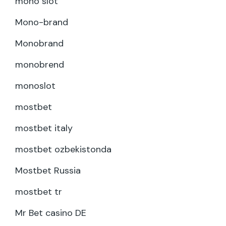
mono slot
Mono-brand
Monobrand
monobrend
monoslot
mostbet
mostbet italy
mostbet ozbekistonda
Mostbet Russia
mostbet tr
Mr Bet casino DE