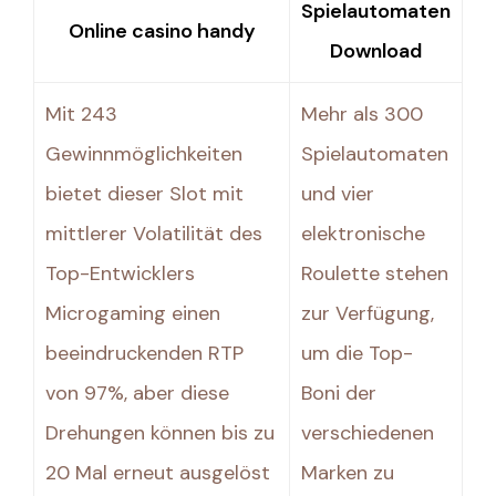
Spielautomaten
Online casino handy
Download
Mit 243
Mehr als 300
Gewinnmöglichkeiten
Spielautomaten
bietet dieser Slot mit
und vier
mittlerer Volatilität des
elektronische
Top-Entwicklers
Roulette stehen
Microgaming einen
zur Verfügung,
beeindruckenden RTP
um die Top-
von 97%, aber diese
Boni der
Drehungen können bis zu
verschiedenen
20 Mal erneut ausgelöst
Marken zu